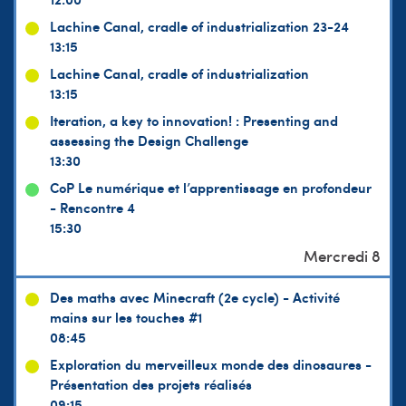
Lachine Canal, cradle of industrialization 23-24
13:15
Lachine Canal, cradle of industrialization
13:15
Iteration, a key to innovation! : Presenting and
assessing the Design Challenge
13:30
CoP Le numérique et l’apprentissage en profondeur
- Rencontre 4
15:30
Des maths avec Minecraft (2e cycle) - Activité
mains sur les touches #1
08:45
Exploration du merveilleux monde des dinosaures -
Présentation des projets réalisés
09:15