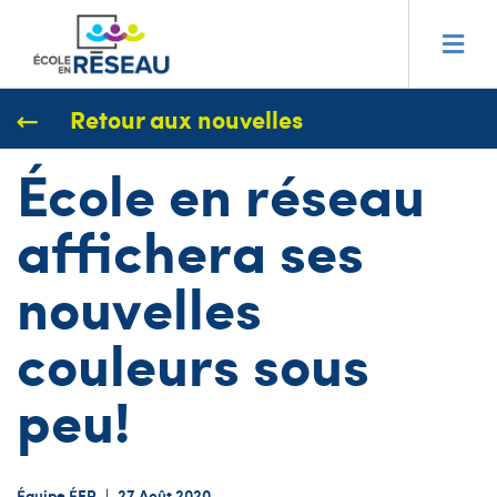
Retour aux nouvelles
École en réseau
affichera ses
nouvelles
couleurs sous
peu!
Équipe ÉER
|
27 Août 2020