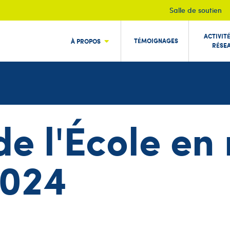
Salle de soutien
ACTIVIT
TÉMOIGNAGES
À PROPOS
RÉSE
 de l'École e
2024